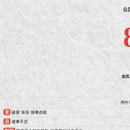
公历
农历
丙午
宜
破屋
坏垣
馀事勿取
忌
诸事不宜