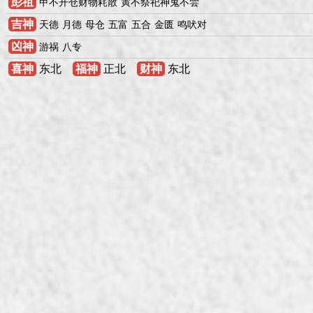
彭祖
甲不开仓财物耗散
寅不祭祀神鬼不尝
吉神
天德
月德
母仓
五富
五合
金匮
鸣吠对
凶神
游祸
八专
喜神
东北
福神
正北
财神
东北